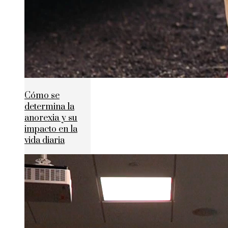
Cómo se
determina la
anorexia y su
impacto en la
vida diaria