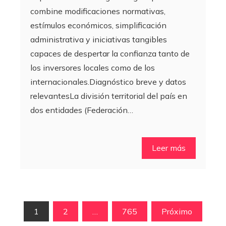
combine modificaciones normativas,
estímulos económicos, simplificación
administrativa y iniciativas tangibles
capaces de despertar la confianza tanto de
los inversores locales como de los
internacionales.Diagnóstico breve y datos
relevantesLa división territorial del país en
dos entidades (Federación…
Leer más
Paginación
1
2
…
765
Próximo