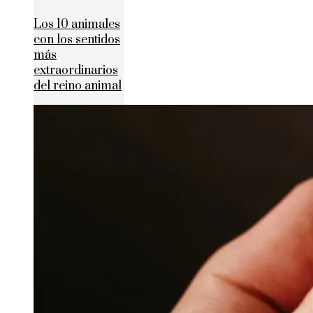
Los 10 animales
con los sentidos
más
extraordinarios
del reino animal