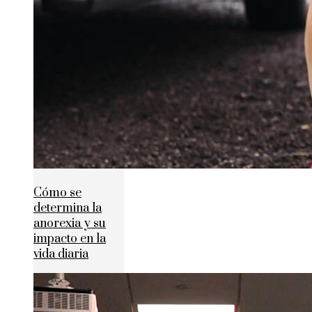
Cómo se
determina la
anorexia y su
impacto en la
vida diaria