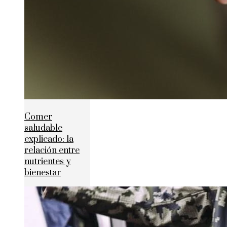
Comer
saludable
explicado: la
relación entre
nutrientes y
bienestar