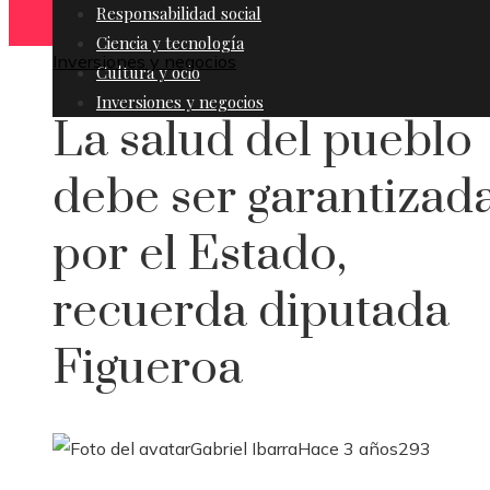
Responsabilidad social
Ciencia y tecnología
Inversiones y negocios
Cultura y ocio
Inversiones y negocios
La salud del pueblo
debe ser garantizad
por el Estado,
recuerda diputada
Figueroa
Gabriel Ibarra
Hace 3 años
293