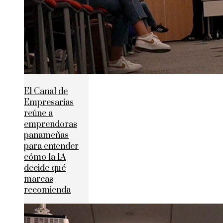
El Canal de
Empresarias
reúne a
emprendoras
panameñas
para entender
cómo la IA
decide qué
marcas
recomienda