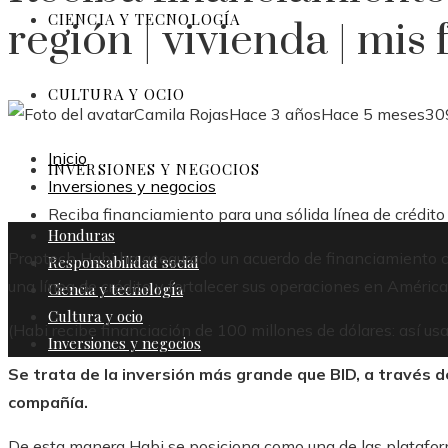
CIENCIA Y TECNOLOGÍA
región | vivienda | mis
CULTURA Y OCIO
Camila Rojas
Hace 3 años
Hace 5 meses
30
Inicio
INVERSIONES Y NEGOCIOS
Inversiones y negocios
Reciba financiamiento para una sólida línea de crédito 
Honduras
Proptech Habi ha asegurado un acuerdo de financiamiento c
Responsabilidad social
una línea de crédito y fortalecer sus operaciones en América
Ciencia y tecnología
Cultura y ocio
(Habi recibe financiación de 100 millones de dólares: así usar
Inversiones y negocios
Se trata de la inversión más grande que BID, a través 
compañía.
De esta manera Habi se posiciona como una de las platafor