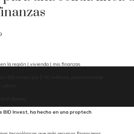
 finanzas
9
en la región | vivienda | mis finanzas
on BID Invest por $ 50 millones para encontrar
 Latina.
á el dinero).
de BID Invest, ha hecho en una proptech
mas tecnológicas que más recursos financieros