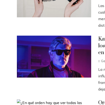
Las
cua
mem
dist
Ka
lo
en
Ga
La 
infl
fran
deja
Or