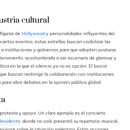
ustria cultural
 figuras de
Hollywood
y personalidades influyentes del
ciertos eventos, estas estrellas buscan visibilizar las
ar a instituciones y gobiernos para que adopten posturas
tretenimiento, acostumbrada a ser escenario de glamour y
tica en la que el silencio ya no es opción. El boicot
ue buscan restringir la colaboración con instituciones
o para abrir debates en la opinión pública global.
ta
otesta y apoyo. Un claro ejemplo es el concierto
Residente
, donde no solo presentó su repertorio musical,
exionar sobre la situación palestina. Estas acciones