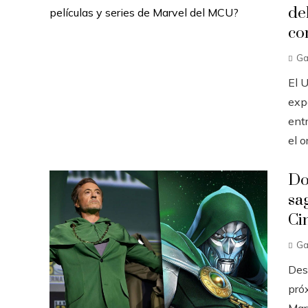
de
co
Ga
El 
exp
ent
el o
Do
sa
Ci
Ga
Des
pró
Mar