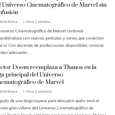
l Universo Cinematográfico de Marvel sin
nfusión
briel Ibarra
Hace 1 semana
Universo Cinematográfico de Marvel continúa
andiéndose con nuevas películas y series que conectan
re sí. Con decenas de producciones disponibles, conocer
rden adecuado...
ctor Doom reemplaza a Thanos en la
ga principal del Universo
nematográfico de Marvel
briel Ibarra
Hace 2 semanas
pués de una larga espera para descubrir quién será el
ximo gran villano del Universo Cinematográfico de
vel, Doctor Doom está listo para asumir el rol que Thanos