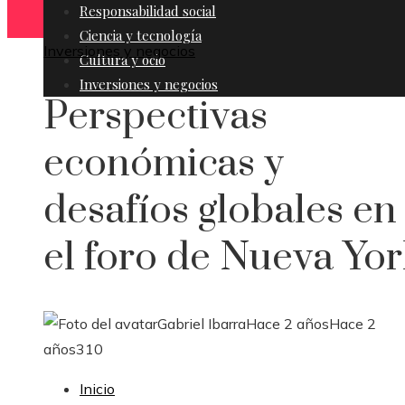
Responsabilidad social
Ciencia y tecnología
Inversiones y negocios
Cultura y ocio
Inversiones y negocios
Perspectivas
económicas y
desafíos globales en
el foro de Nueva Yor
Gabriel Ibarra
Hace 2 años
Hace 2
años
310
Inicio