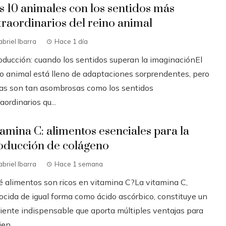
s 10 animales con los sentidos más
traordinarios del reino animal
briel Ibarra
Hace 1 día
roducción: cuando los sentidos superan la imaginaciónEl
no animal está lleno de adaptaciones sorprendentes, pero
as son tan asombrosas como los sentidos
aordinarios qu...
tamina C: alimentos esenciales para la
oducción de colágeno
briel Ibarra
Hace 1 semana
é alimentos son ricos en vitamina C?La vitamina C,
ocida de igual forma como ácido ascórbico, constituye un
riente indispensable que aporta múltiples ventajas para
ien...