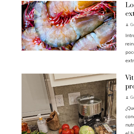
Lo
ex
Ga
Int
rei
poc
extr
Vi
pr
Ga
¿Qu
con
nut
el b