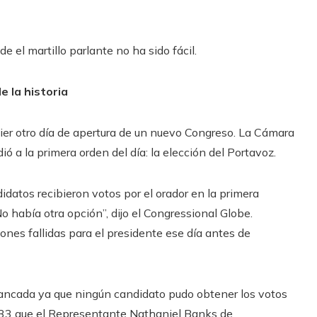
e el martillo parlante no ha sido fácil.
e la historia
er otro día de apertura de un nuevo Congreso. La Cámara
ó a la primera orden del día: la elección del Portavoz.
idatos recibieron votos por el orador en la primera
o había otra opción”, dijo el Congressional Globe.
iones fallidas para el presidente ese día antes de
ancada ya que ningún candidato pudo obtener los votos
133 que el Representante Nathaniel Banks de