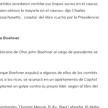
rtidos acordaron ventilar sus trapos sucios en el caucus,
quien obtuvo la mayoría en el caucus», dijo Charles
sachusetts. , coautor. del libro «Lucha por la Presidencia:
ra Boehner
blicano de Ohio John Boehner al cargo de presidente se
rque Boehner expulsó a algunos de ellos de los comités
os a los ricos, se acurrucó en un apartamento de Capitol
 planeó un golpe contra su propio líder, según al libro del
esentantes Thomas Massie, R-Ky., Raul Labrador, R-Idaho