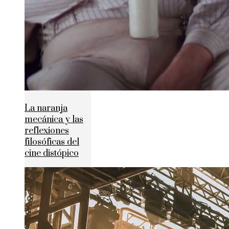
La naranja
mecánica y las
reflexiones
filosóficas del
cine distópico