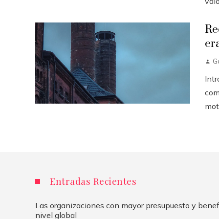
valo
Re
era
Ga
Int
come
moto
Entradas Recientes
Las organizaciones con mayor presupuesto y benefi
nivel global