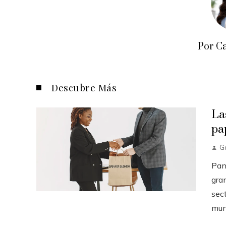
Por C
Descubre Más
La
pa
Ga
Pan
gra
sect
mund