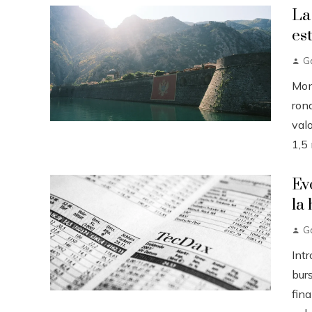
La
es
Ga
Mon
ron
valo
1,5 m
Ev
la 
Ga
Int
burs
fin