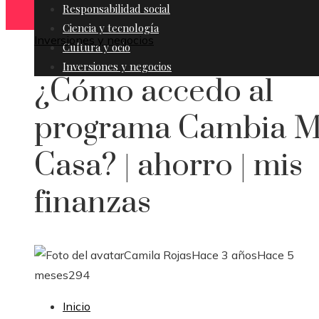
Responsabilidad social
Ciencia y tecnología
Inversiones y negocios
Cultura y ocio
Inversiones y negocios
¿Cómo accedo al
programa Cambia M
Casa? | ahorro | mis
finanzas
Camila Rojas
Hace 3 años
Hace 5
meses
294
Inicio