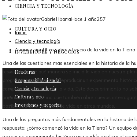
CIENCIA Y TECNOLOGÍA
Gabriel Ibarra
Hace 1 año
257
CULTURA Y OCIO
Inicio
Ciencia y tecnología
Avance científico sobre el inicio de la vida en la Tierra
INVERSIONES Y NEGOCIOS
Una de las cuestiones más esenciales en la historia de la h
respondida: ¿de qué manera se inició la vida en nuestro pl
Honduras
Responsabilidad social
progresos importantes al reproducir un experimento histórico
Ciencia y tecnología
compuestos vitales para la vida. Este descubrimiento no sol
Cultura y ocio
originaron la vida, sino que también abre nuevas interrogan
Inversiones y negocios
posibilidad de existencia de vida en otros mundos.
Una de las preguntas más fundamentales en la historia de 
respuesta: ¿cómo comenzó la vida en la Tierra? Un equipo de 
recrear un experimento histórico que podría explicar el orig