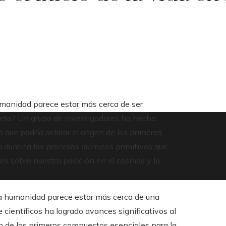
umanidad parece estar más cerca de ser
aneta? Un grupo de investigadores ha hecho
 que podría aclarar el origen de los primeros
o ilumina los procesos químicos primitivos que
tes sobre nuestra posición en el cosmos y la
la humanidad parece estar más cerca de una
científicos ha logrado avances significativos al
en de los primeros compuestos esenciales para la