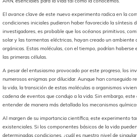
ARN, esenciales para la vida tal como la conocemos.
El avance clave de este nuevo experimento radica en la co
condiciones iniciales pudieron haber favorecido la síntesis
investigadores, es probable que los océanos primitivos, comb
solar y las tormentas eléctricas, hayan creado un ambiente 
orgánicas. Estas moléculas, con el tiempo, podrían habers
las primeras células.
A pesar del entusiasmo provocado por este progreso, los i
numerosos enigmas por dilucidar. Aunque han conseguido re
la vida, la transición de estas moléculas a organismos vivie
cadena de eventos que condujo a la vida. Sin embargo, este 
entender de manera más detallada los mecanismos químicos 
Al margen de su importancia científica, este experimento ta
existenciales. Si los componentes básicos de la vida pued
determinadas condiciones, ¿cuál es nuestro nivel de singular